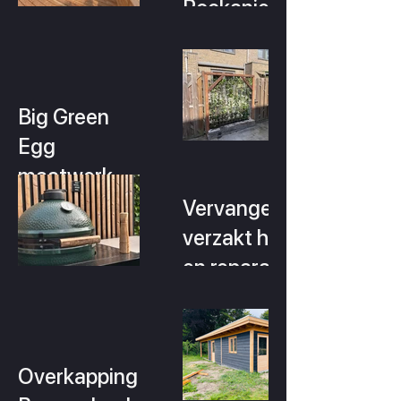
Rockanje
Big Green
Egg
maatwerk
buitenkeuken
Vervangen
verzakt hek
en reparatie
slot
Overkapping