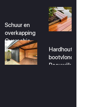
Schuur en
overkapping
Overschie
Hardhouten
bootvlonder
Reeuwijk